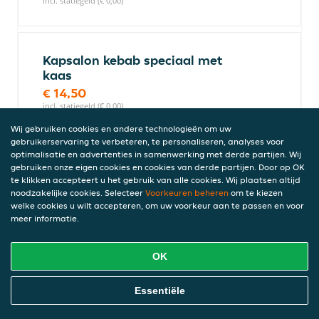
incl. statiegeld (€ 0,00)
Kapsalon kebab speciaal met
kaas
€ 14,50
incl. statiegeld (€ 0,00)
Wij gebruiken cookies en andere technologieën om uw
gebruikerservaring te verbeteren, te personaliseren, analyses voor
optimalisatie en advertenties in samenwerking met derde partijen. Wij
Kapsalon friet pita met kaas
gebruiken onze eigen cookies en cookies van derde partijen. Door op OK
te klikken accepteert u het gebruik van alle cookies. Wij plaatsen altijd
€ 13,50
noodzakelijke cookies. Selecteer
Voorkeuren beheren
om te kiezen
incl. statiegeld (€ 0,00)
welke cookies u wilt accepteren, om uw voorkeur aan te passen en voor
meer informatie.
Kapsalons pitta spesaal
OK
€ 14,50
incl. statiegeld (€ 0,00)
Online Eten Bestellen
Essentiële