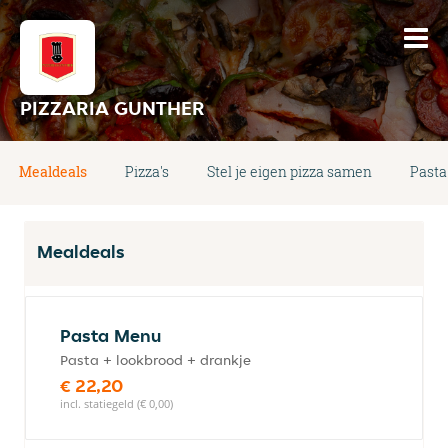
PIZZARIA GUNTHER
Mealdeals
Pizza's
Stel je eigen pizza samen
Pasta
Mealdeals
Pasta Menu
Pasta + lookbrood + drankje
€ 22,20
incl. statiegeld (€ 0,00)